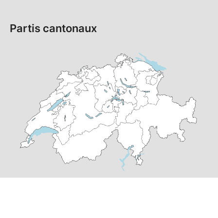
Partis cantonaux
© Copyright
2026
PS Suisse | réalisé par
pr24