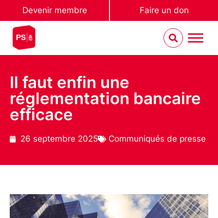
Devenir membre
Faire un don
Il faut enfin une
réglementation bancaire
efficace
26 septembre 2025
Communiqués de presse