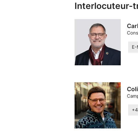
Interlocuteur-t
Car
Conse
E-
Col
Camp
+4