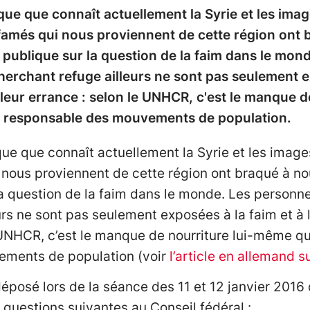
que que connaît actuellement la Syrie et les ima
amés qui nous proviennent de cette région ont
on publique sur la question de la faim dans le mo
cherchant refuge ailleurs ne sont pas seulement e
 leur errance : selon le UNHCR, c'est le manque 
us responsable des mouvements de population.
que que connaît actuellement la Syrie et les im
 nous proviennent de cette région ont braqué à no
la question de la faim dans le monde. Les personne
urs ne sont pas seulement exposées à la faim et à 
e UNHCR, c’est le manque de nourriture lui-même qu
ments de population (voir
l’article en allemand su
 déposé lors de la séance des 11 et 12 janvier 201
s questions suivantes au Conseil fédéral :