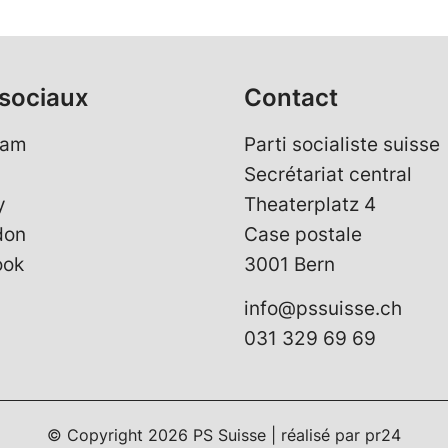
sociaux
Contact
ram
Parti socialiste suisse
Secrétariat central
y
Theaterplatz 4
don
Case postale
ook
3001 Bern
info@pssuisse.ch
031 329 69 69
© Copyright
2026
PS Suisse | réalisé par
pr24