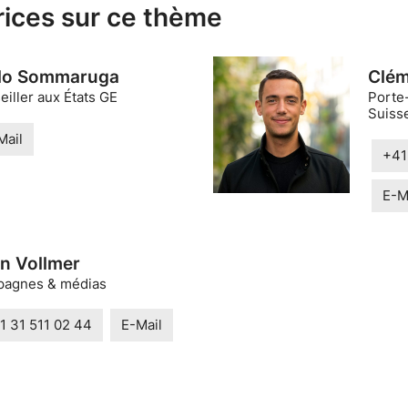
rices sur ce thème
lo Sommaruga
Clém
iller aux États GE
Porte
Suisse
Mail
+41
E-M
in Vollmer
agnes & médias
1 31 511 02 44
E-Mail