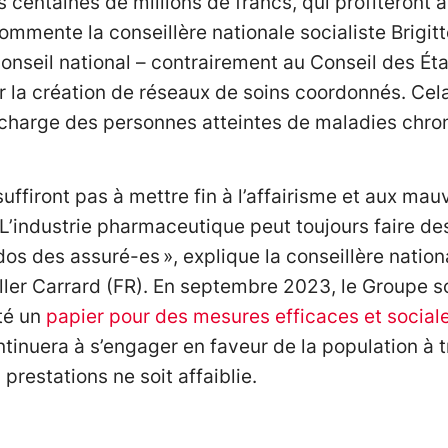
 centaines de millions de francs, qui profiteront 
mmente la conseillère nationale socialiste Brigitt
nseil national – contrairement au Conseil des Ét
r la création de réseaux de soins coordonnés. Cel
n charge des personnes atteintes de maladies chro
ffiront pas à mettre fin à l’affairisme et aux mauv
 L’industrie pharmaceutique peut toujours faire 
dos des assuré-es », explique la conseillère natio
iller Carrard (FR). En septembre 2023, le Groupe 
té un
papier pour des mesures efficaces et social
continuera à s’engager en faveur de la population à
prestations ne soit affaiblie.