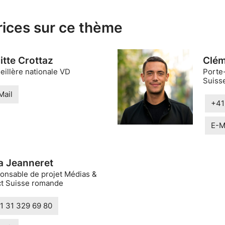
rices sur ce thème
itte Crottaz
Clém
eillère nationale VD
Porte
Suisse
Mail
+41
E-M
sa Jeanneret
onsable de projet Médias &
ct Suisse romande
1 31 329 69 80