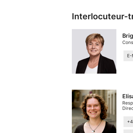
Interlocuteur-t
Brig
Cons
E-
Eli
Resp
Dire
+4