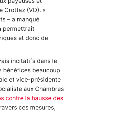
aux payeuses et
e Crottaz (VD). «
ats – a manqué
a permettrait
niques et donc de
ais incitatifs dans le
des bénéfices beaucoup
nale et vice-présidente
socialiste aux Chambres
es contre la hausse des
 travers ces mesures,