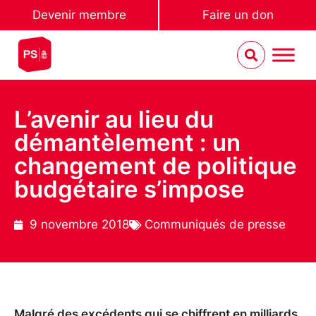
Devenir membre
Faire un don
L’avenir au lieu du
démantèlement : un
changement de politique
budgétaire s’impose
9 novembre 2018
Communiqués de presse
Malgré des excédents qui se chiffrent en milliards