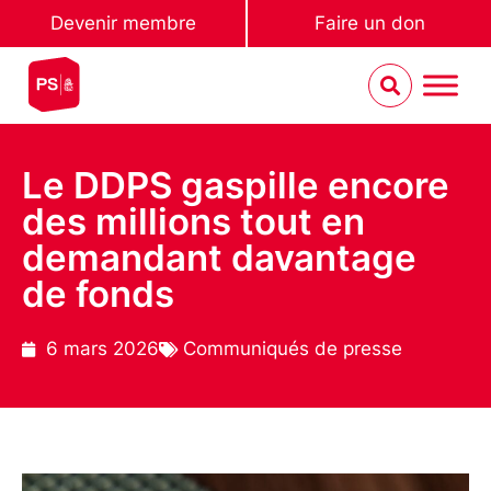
Devenir membre
Faire un don
Le DDPS gaspille encore
des millions tout en
demandant davantage
de fonds
6 mars 2026
Communiqués de presse