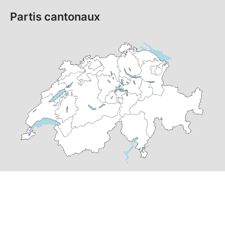
Partis cantonaux
© Copyright
2026
PS Suisse | réalisé par
pr24