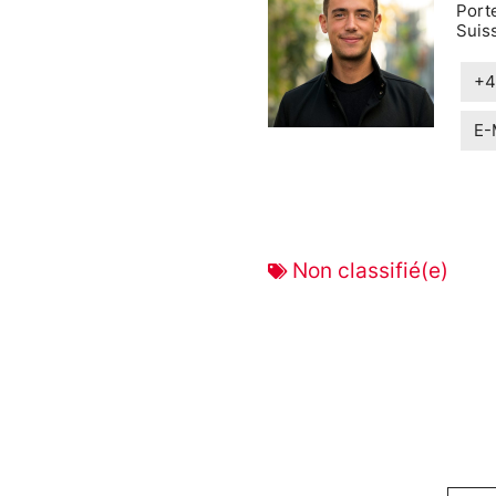
Port
Suiss
+4
E-
Non classifié(e)