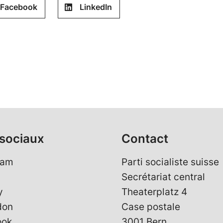
Facebook
LinkedIn
sociaux
Contact
ram
Parti socialiste suisse
Secrétariat central
y
Theaterplatz 4
don
Case postale
ook
3001 Bern