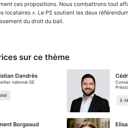
ent ces propositions. Nous combattrons tout affa
es locataires ». Le PS soutient les deux référend
lissement du droit du bail.
rices sur ce thème
istian Dandrès
Cédr
iller national GE
Consei
Prési
Mail
E-M
ment Borgeaud
Elis