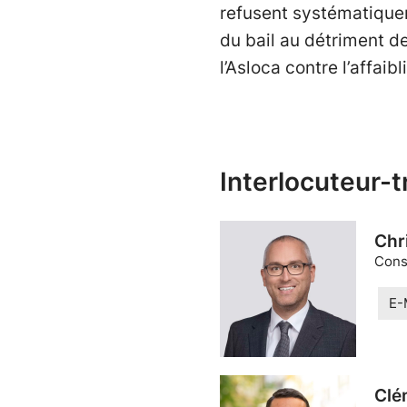
refusent systématiquem
du bail au détriment d
l’Asloca contre l’affaib
Interlocuteur-t
Chr
Conse
E-
Clé