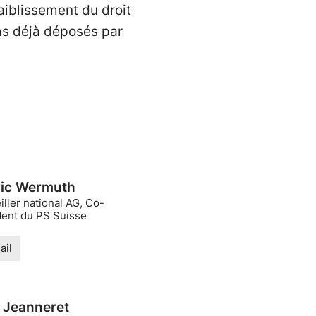
iblissement du droit
ums déjà déposés par
ic Wermuth
ller national AG, Co-
dent du PS Suisse
ail
a Jeanneret