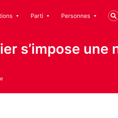
tions
Parti
Personnes
ier s’impose une n
se