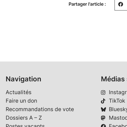
Partager l'article :
Navigation
Médias 
Actualités
Instag
Faire un don
TikTok
Recommandations de vote
Bluesk
Dossiers A – Z
Masto
Postes vacants
Faceb