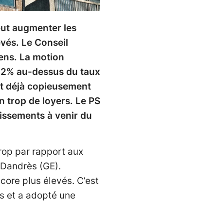
veut augmenter les
vés. Le Conseil
ens. La motion
e 2% au-dessus du taux
est déjà copieusement
n trop de loyers. Le PS
lissements à venir du
trop par rapport aux
n Dandrès (GE).
core plus élevés. C’est
ts et a adopté une