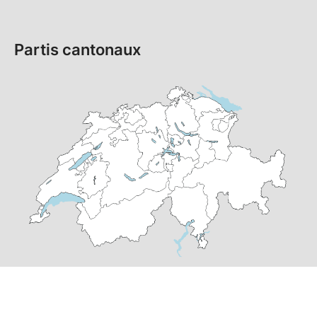
Partis cantonaux
© Copyright
2026
PS Suisse | réalisé par
pr24