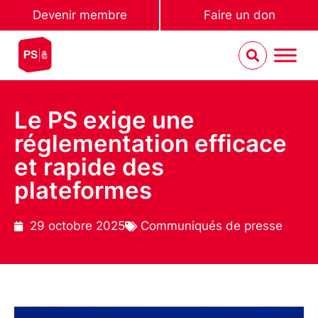
Devenir membre
Faire un don
Le PS exige une
réglementation efficace
et rapide des
plateformes
29 octobre 2025
Communiqués de presse