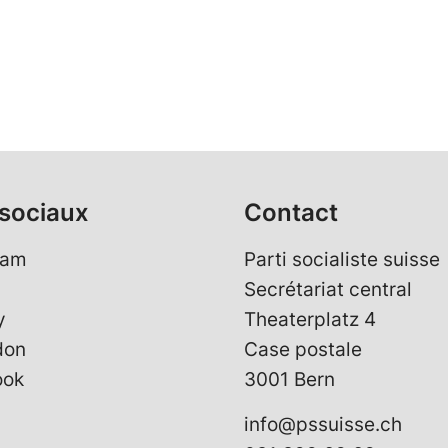
sociaux
Contact
ram
Parti socialiste suisse
Secrétariat central
y
Theaterplatz 4
don
Case postale
ook
3001 Bern
info@pssuisse.ch