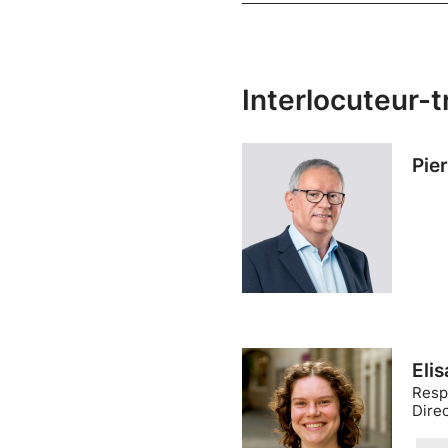
Interlocuteur-t
Pie
Eli
Resp
Dire