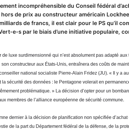
alement incompréhensible du Conseil fédéral d’ac
hors de prix au constructeur américain Lockhe
illiards de francs, il est clair pour le PS qu’il c
rt-e-s par le biais d’une initiative populaire, co
 de luxe surdimensionné qui n’est absolument pas adapté aux t
e son constructeur aux États-Unis, entraînera des coûts de main
conseiller national socialiste Pierre-Alain Fridez (JU). « Il y a 
t la sécurité des données : le Pentagone volerait en permanenc
extrêmement problématique. » La décision d’opter pour un bombar
 aux membres de l’alliance européenne de sécurité commune.
mne dernier à la décision de planification non spécifiée d’acha
stie de la part du Département fédéral de la défense, de la prot