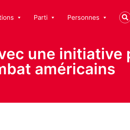
tions
Parti
Personnes
vec une initiative
mbat américains