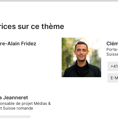
rices sur ce thème
rre-Alain Fridez
Clém
Porte
Suisse
+41
E-M
sa Jeanneret
onsable de projet Médias &
ct Suisse romande