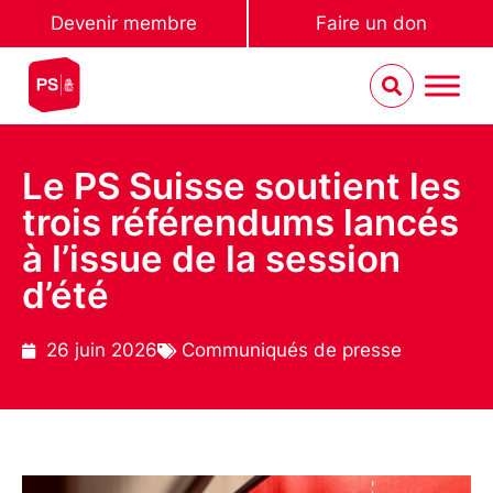
Devenir membre
Faire un don
Le PS Suisse soutient les
trois référendums lancés
à l’issue de la session
d’été
26 juin 2026
Communiqués de presse