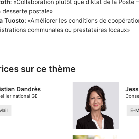
Roth
: «Collaboration plutôt que diktat de la Post
 desserte postale»
da Tuosto
: «Améliorer les conditions de coopératio
nistrations communales ou prestataires locaux»
rices sur ce thème
istian Dandrès
Jess
iller national GE
Consei
Mail
E-M