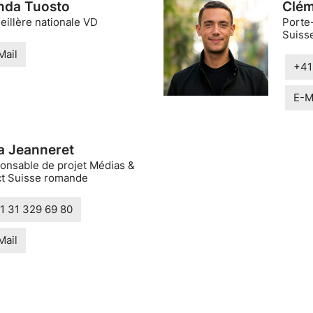
nda Tuosto
Clém
eillère nationale VD
Porte
Suisse
Mail
+41
E-M
sa Jeanneret
onsable de projet Médias &
ct Suisse romande
1 31 329 69 80
Mail