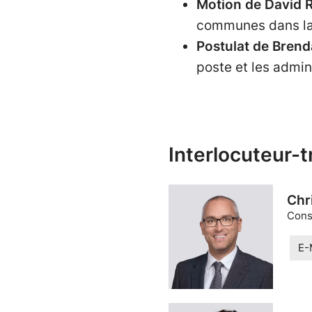
Motion de David 
communes dans la
Postulat de Bren
poste et les admi
Interlocuteur-t
Chr
Conse
E-