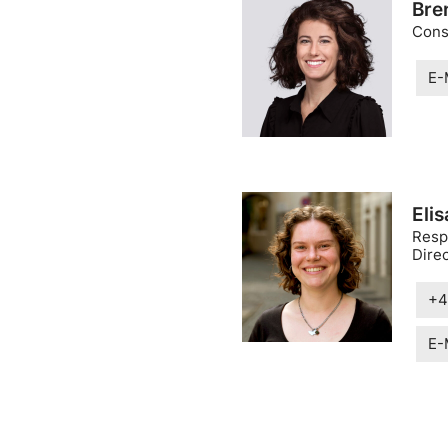
Bre
Cons
E-
Eli
Resp
Dire
+4
E-