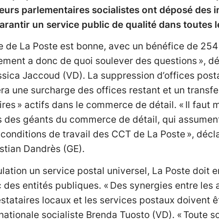
usieurs parlementaires socialistes ont déposé des 
rantir un service public de qualité dans toutes 
ère de La Poste est bonne, avec un bénéfice de 254
ment a donc de quoi soulever des questions », déc
ssica Jaccoud (VD). La suppression d’offices posta
tera une surcharge des offices restant et un transf
res » actifs dans le commerce de détail. « Il faut m
s des géants du commerce de détail, qui assument 
conditions de travail des CCT de La Poste », décla
istian Dandrès (GE).
ulation un service postal universel, La Poste doit 
c des entités publiques. « Des synergies entre les
tataires locaux et les services postaux doivent ê
 nationale socialiste Brenda Tuosto (VD). « Toute so