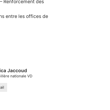
e — Renforcement des
ns entre les offices de
ica Jaccoud
llère nationale VD
ail