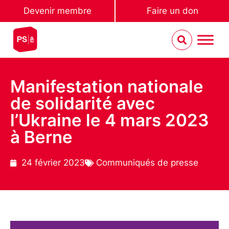
Devenir membre
Faire un don
Manifestation nationale
de solidarité avec
l’Ukraine le 4 mars 2023
à Berne
24 février 2023
Communiqués de presse