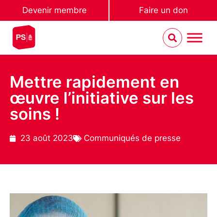
Devenir membre
Faire un don
Mettre rapidement en
œuvre l’initiative sur les
soins !
23 août 2023
Communiqués de presse