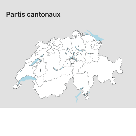
Partis cantonaux
© Copyright
2026
PS Suisse | réalisé par
pr24