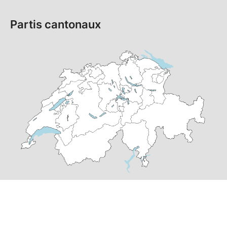
Partis cantonaux
© Copyright
2026
PS Suisse | réalisé par
pr24