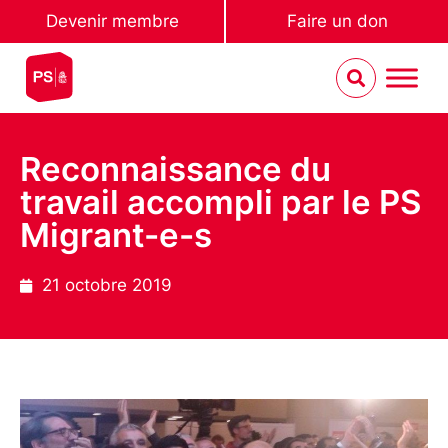
Devenir membre
Faire un don
Reconnaissance du
travail accompli par le PS
Migrant-e-s
21 octobre 2019