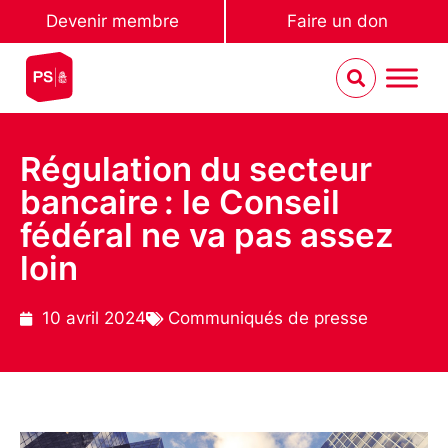
Devenir membre
Faire un don
Régulation du secteur
bancaire : le Conseil
fédéral ne va pas assez
loin
10 avril 2024
Communiqués de presse