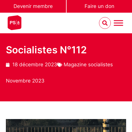
Devenir membre
Faire un don
Socialistes N°112
18 décembre 2023
Magazine socialistes
Novembre 2023