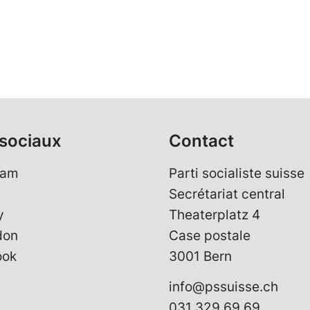
sociaux
Contact
ram
Parti socialiste suisse
Secrétariat central
y
Theaterplatz 4
don
Case postale
ook
3001 Bern
info@pssuisse.ch
031 329 69 69