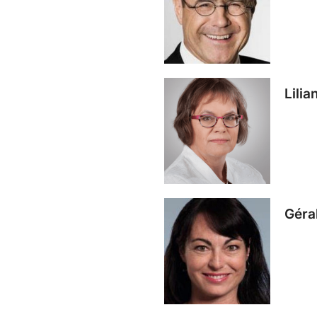
Lili
Géra