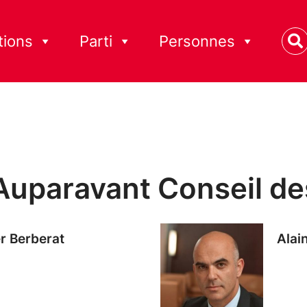
tions
Parti
Personnes
Auparavant Conseil de
er Berberat
Alai