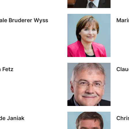
ale Bruderer Wyss
Mari
a Fetz
Clau
de Janiak
Chri