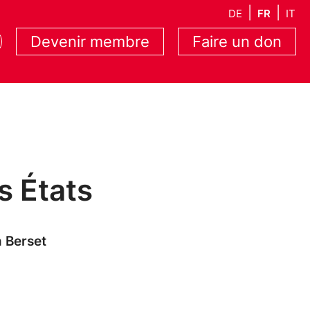
DE
FR
IT
Devenir membre
Faire un don
s États
n Berset