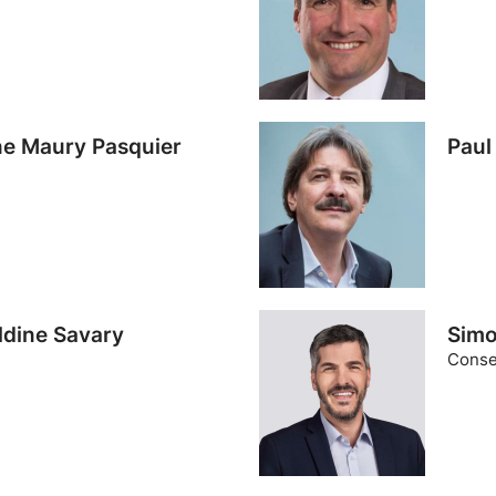
ane Maury Pasquier
Paul
ldine Savary
Simo
Consei