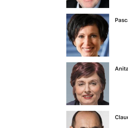
Pasc
Anit
Clau