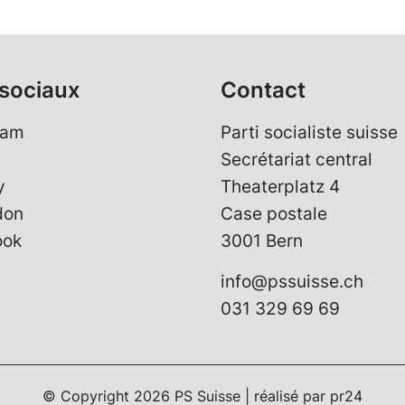
sociaux
Contact
ram
Parti socialiste suisse
Secrétariat central
y
Theaterplatz 4
don
Case postale
ook
3001 Bern
info@pssuisse.ch
031 329 69 69
© Copyright
2026
PS Suisse | réalisé par
pr24