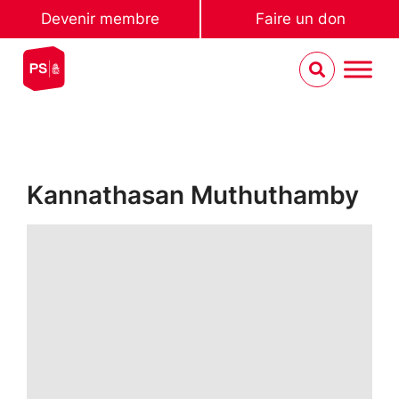
Devenir membre
Faire un don
Kannathasan Muthuthamby