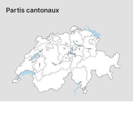
Partis cantonaux
© Copyright
2026
PS Suisse | réalisé par
pr24