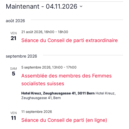
de
par
Maintenant
 - 
04.11.2026
vu
Sélectionnez
con
une
Év
août 2026
date.
21 août 2026, 16h00
-
18h30
VEN
21
Séance du Conseil de parti extraordinaire
septembre 2026
5 septembre 2026, 13h00
-
17h00
SAM
5
Assemblée des membres des Femmes
socialistes suisses
Hotel Kreuz, Zeughausgasse 41, 3011 Bern
Hotel Kreuz,
Zeughausgasse 41, Bern
11 septembre 2026
VEN
11
Séance du Conseil de parti (en ligne)