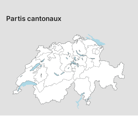
Partis cantonaux
© Copyright
2026
PS Suisse | réalisé par
pr24