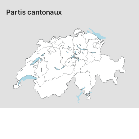
Partis cantonaux
© Copyright
2026
PS Suisse | réalisé par
pr24