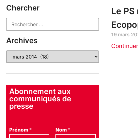
Chercher
Le PS
Ecopop
19 mars 20
Archives
Continue
Abonnement aux
communiqués de
presse
Prénom
*
Nom
*