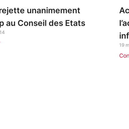
 rejette unanimement
Ac
 au Conseil des Etats
l’
14
in
r
19 
Con