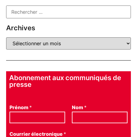
Archives
Abonnement aux communiqués de
presse
Prénom
*
Nom
*
Courrier électronique
*