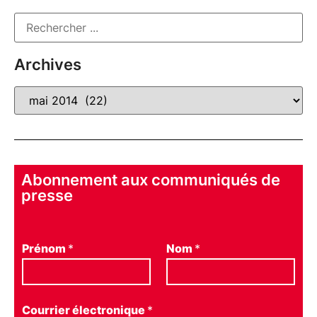
Archives
Abonnement aux communiqués de
presse
Prénom
*
Nom
*
Courrier électronique
*