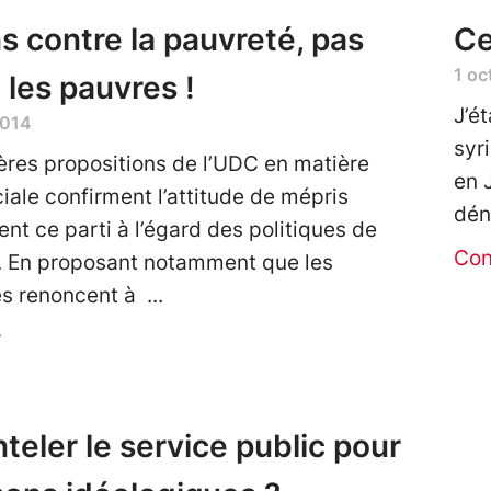
s contre la pauvreté, pas
Ce
1 oc
 les pauvres !
J’é
2014
syr
ères propositions de l’UDC en matière
en 
ciale confirment l’attitude de mépris
dén
ent ce parti à l’égard des politiques de
Con
é. En proposant notamment que les
 renoncent à
r
eler le service public pour