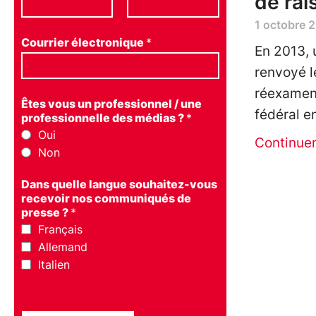
de rai
1 octobre 
Courrier électronique
*
En 2013, 
renvoyé l
réexamen
Êtes vous un professionnel / une
fédéral en
professionnelle des médias ?
*
Oui
Continue
Non
Dans quelle langue souhaitez-vous
recevoir nos communiqués de
presse ?
*
Français
Allemand
Italien