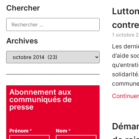
Chercher
Lutton
contre
1 octobre 
Archives
Les derni
d’aide so
qu’entreti
solidarit
communes
Abonnement aux
Continue
communiqués de
presse
Démant
Prénom
*
Nom
*