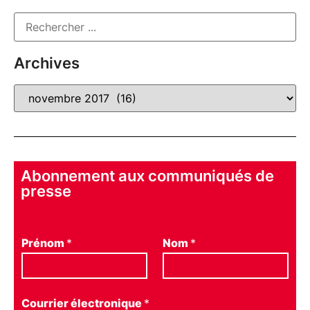
Archives
Abonnement aux communiqués de
presse
Prénom
*
Nom
*
Courrier électronique
*