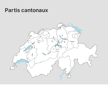
Partis cantonaux
© Copyright
2026
PS Suisse | réalisé par
pr24