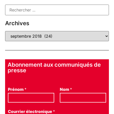
Archives
Abonnement aux communiqués de
presse
Prénom
*
Nom
*
Courrier électronique
*