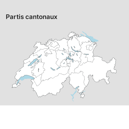
Partis cantonaux
© Copyright
2026
PS Suisse | réalisé par
pr24