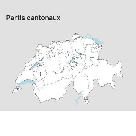
Partis cantonaux
© Copyright
2026
PS Suisse | réalisé par
pr24