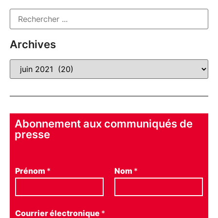
Archives
Abonnement aux communiqués de
presse
Prénom
*
Nom
*
Courrier électronique
*