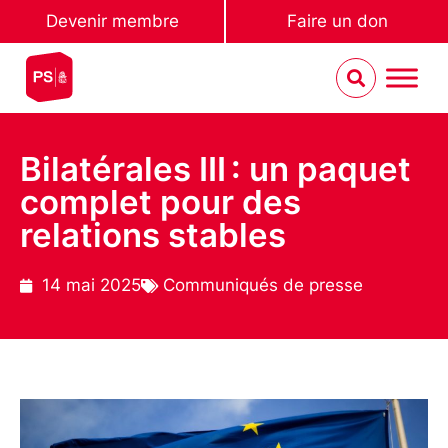
Devenir membre
Faire un don
Bilatérales III : un paquet
complet pour des
relations stables
14 mai 2025
Communiqués de presse