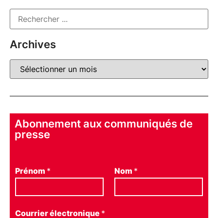
Archives
Abonnement aux communiqués de
presse
Prénom
*
Nom
*
Courrier électronique
*