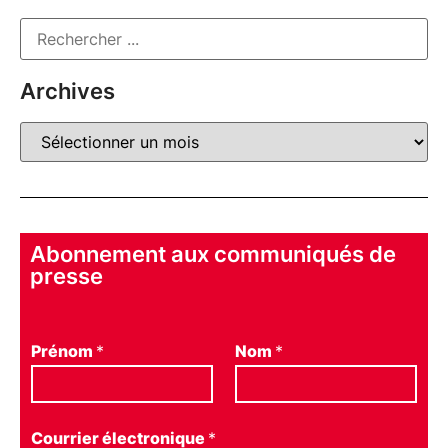
Archives
Abonnement aux communiqués de
presse
Prénom
*
Nom
*
Courrier électronique
*