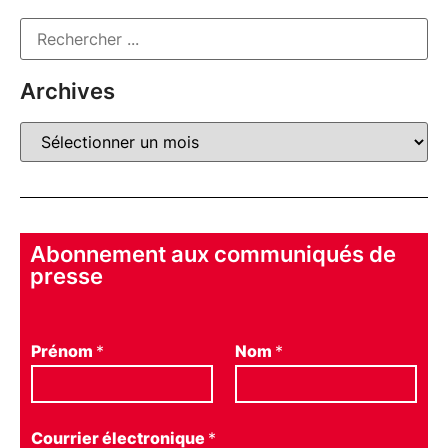
Archives
Abonnement aux communiqués de
presse
Prénom
*
Nom
*
Courrier électronique
*