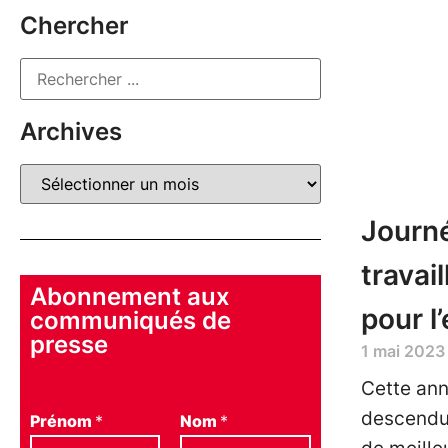
Chercher
Archives
Journé
travail
Abonnement aux
pour l
communiqués de
presse
1 mai 2023
Cette ann
descendue
Prénom
*
Nom
*