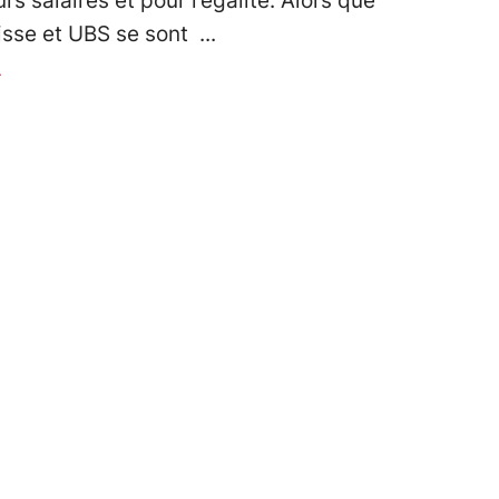
rs salaires et pour l’égalité. Alors que
isse et UBS se sont
r