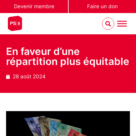
Devenir membre
Faire un don
En faveur d’une
répartition plus équitable
28 août 2024