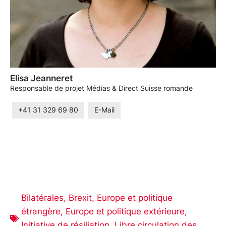
Elisa Jeanneret
Responsable de projet Médias & Direct Suisse romande
+41 31 329 69 80
E-Mail
Bilatérales
,
Brexit
,
Europe et politique
étrangère
,
Europe et politique extérieure
,
Initiative de résiliation
,
Libre circulation des