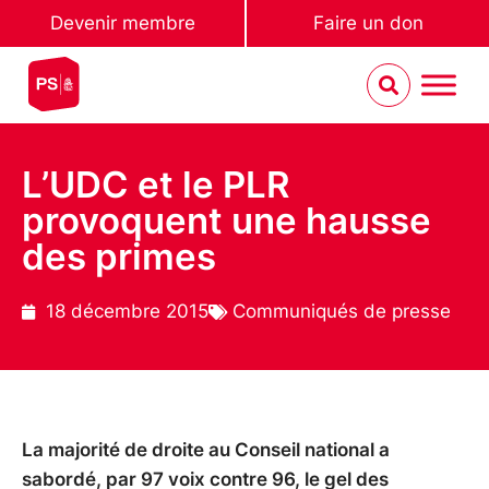
Devenir membre
Faire un don
L’UDC et le PLR
provoquent une hausse
des primes
18 décembre 2015
Communiqués de presse
La majorité de droite au Conseil national a
sabordé, par 97 voix contre 96, le gel des