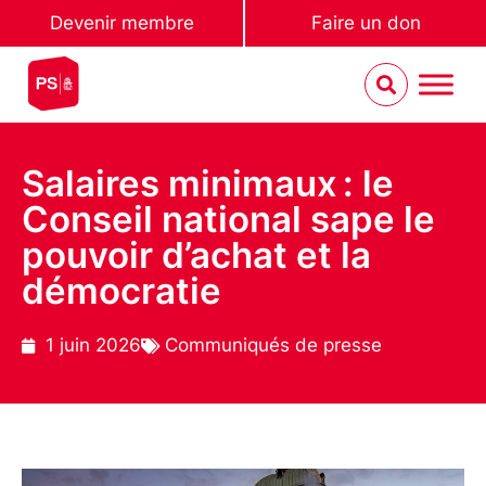
Devenir membre
Faire un don
Salaires minimaux : le
Conseil national sape le
pouvoir d’achat et la
démocratie
1 juin 2026
Communiqués de presse