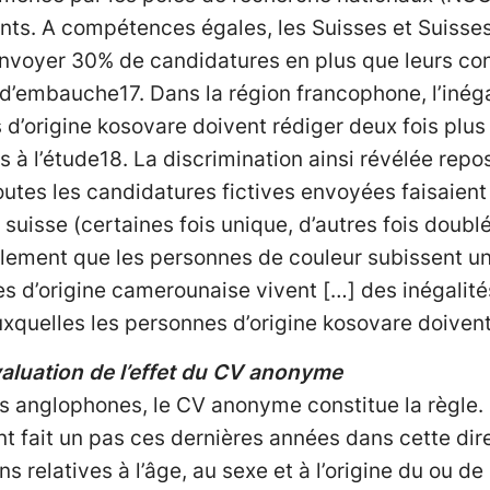
ents. A compétences égales, les Suisses et Suiss
envoyer 30% de candidatures en plus que leurs con
n d’embauche17. Dans la région francophone, l’inég
s d’origine kosovare doivent rédiger deux fois plu
 à l’étude18. La discrimination ainsi révélée repose
 toutes les candidatures fictives envoyées faisaient
 suisse (certaines fois unique, d’autres fois doubl
galement que les personnes de couleur subissent u
nes d’origine camerounaise vivent […] des inégalit
xquelles les personnes d’origine kosovare doivent 
valuation de l’effet du CV anonyme
s anglophones, le CV anonyme constitue la règle.
 fait un pas ces dernières années dans cette dir
s relatives à l’âge, au sexe et à l’origine du ou de