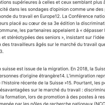
tions supérieures à celles et ceux semblant plus â
 cité dans les sondages d’opinion comme une des 
monde du travail en Europe12. La Conférence natio
leurs placé au cœur de sa 3e édition la discriminati
 commune, les partenaires appelaient à « dépasser 
t stéréotypées des seniors », insistant sur l’idée s
on des travailleurs âgés sur le marché du travail qu
3.
n suisse est issue de la migration. En 2018, la Su
ersonnes d’origine étrangère14. L’immigration rep
’histoire récente de la Suisse »15. Pourtant, les 
ésavantagées sur le marché du travail : discrimin
à la formation, lors de promotion à des postes à re
e menée par les pôles de recherche nationaux (NCC