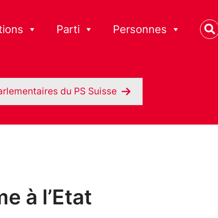
tions
Parti
Personnes
arlementaires du PS Suisse
 à l’Etat