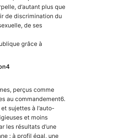
rpelle, d’autant plus que
bir de discrimination du
sexuelle, de ses
publique grâce à
ion4
ommes, perçus comme
liées au commandement6.
t sujettes à l’auto-
tigieuses et moins
r les résultats d’une
e : à profil égal, une