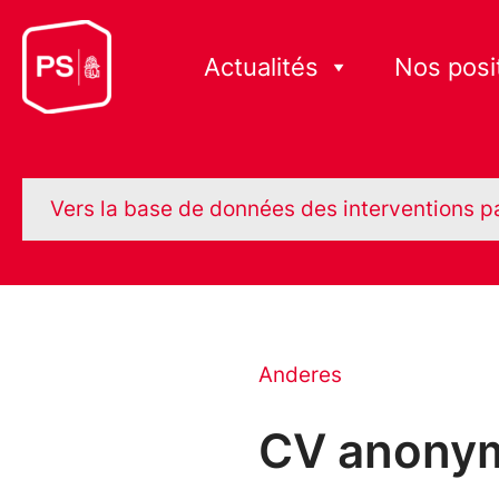
Actualités
Nos posi
Vers la base de données des interventions p
Anderes
CV anonyme