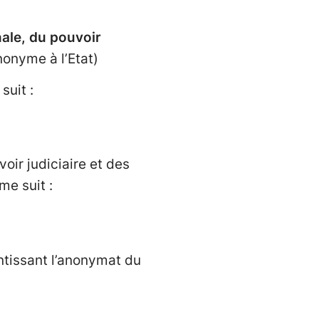
nale, du pouvoir
onyme à l’Etat)
uit :
oir judiciaire et des
e suit :
ntissant l’anonymat du