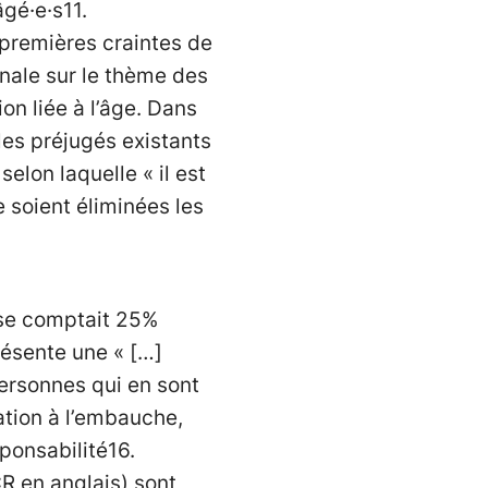
gé·e·s11.
premières craintes de
nale sur le thème des
on liée à l’âge. Dans
les préjugés existants
elon laquelle « il est
e soient éliminées les
isse comptait 25%
résente une « […]
personnes qui en sont
ation à l’embauche,
sponsabilité16.
R en anglais) sont