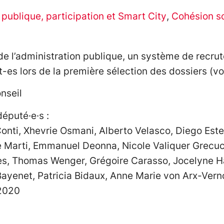
 publique, participation et Smart City
,
Cohésion so
n de l’administration publique, un système de recr
es lors de la première sélection des dossiers (voi
nseil
député·e·s :
nti, Xhevrie Osmani, Alberto Velasco, Diego Este
e Marti, Emmanuel Deonna, Nicole Valiquer Grecuc
s, Thomas Wenger, Grégoire Carasso, Jocelyne Ha
Bayenet, Patricia Bidaux, Anne Marie von Arx-Verno
 2020