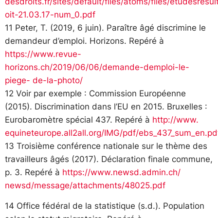
desdroits.fr/sites/default/files/atoms/files/etudesresul
oit-21.03.17-num_0.pdf
11 Peter, T. (2019, 6 juin). Paraître âgé discrimine le
demandeur d’emploi. Horizons. Repéré à
https://www.revue-
horizons.ch/2019/06/06/demande-demploi-le-
piege- de-la-photo/
12 Voir par exemple : Commission Européenne
(2015). Discrimination dans l’EU en 2015. Bruxelles :
Eurobaromètre spécial 437. Repéré à
http://www.
equineteurope.all2all.org/IMG/pdf/ebs_437_sum_en.pd
13 Troisième conférence nationale sur le thème des
travailleurs âgés (2017). Déclaration finale commune,
p. 3. Repéré à
https://www.newsd.admin.ch/
newsd/message/attachments/48025.pdf
14 Office fédéral de la statistique (s.d.). Population