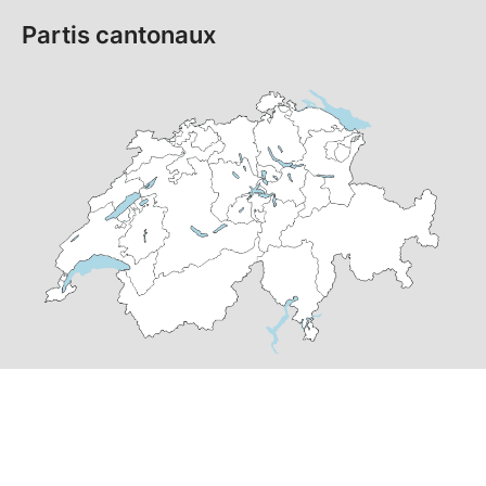
Partis cantonaux
© Copyright
2026
PS Suisse | réalisé par
pr24