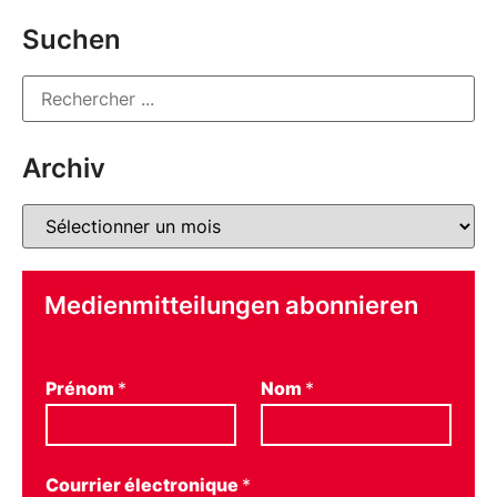
Suchen
Archiv
Medienmitteilungen abonnieren
Prénom
*
Nom
*
Courrier électronique
*