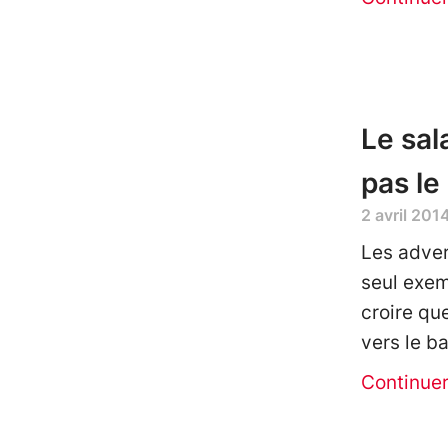
Le sal
pas le
2 avril 201
Les adver
seul exem
croire que
vers le b
Continue