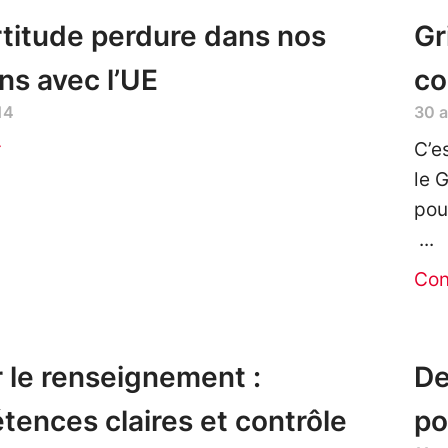
rtitude perdure dans nos
Gr
ons avec l’UE
co
14
30 a
r
C’e
le 
pour
Con
r le renseignement :
De
ences claires et contrôle
po