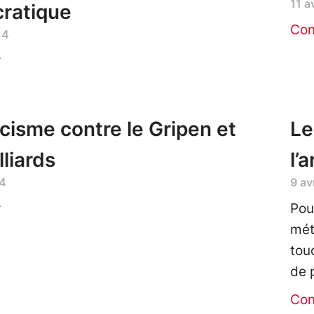
11 a
ratique
Con
14
r
cisme contre le Gripen et
Le
lliards
l’
14
9 av
r
Pou
mét
tou
de 
Con