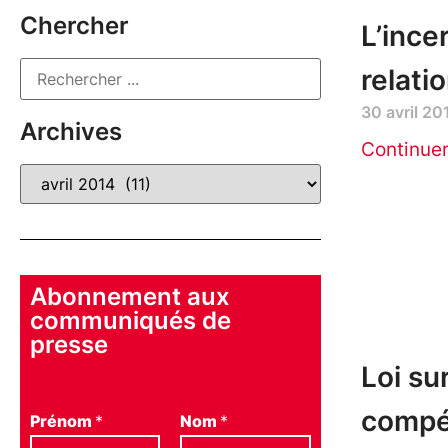
Chercher
L’ince
relati
30 avril 20
Archives
Continue
Abonnement aux
communiqués de
presse
Loi su
compét
Prénom
*
Nom
*