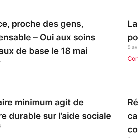
ce, proche des gens,
La
ensable – Oui aux soins
po
5 av
ux de base le 18 mai
Con
4
r
aire minimum agit de
Ré
e durable sur l’aide sociale
ca
4
co
r