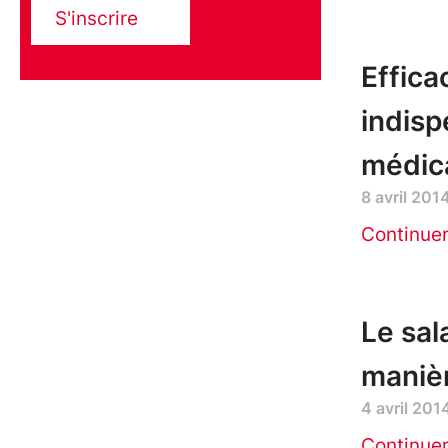
S'inscrire
Effica
indisp
médica
8 avril 201
Continue
Le sal
manièr
4 avril 201
Continue