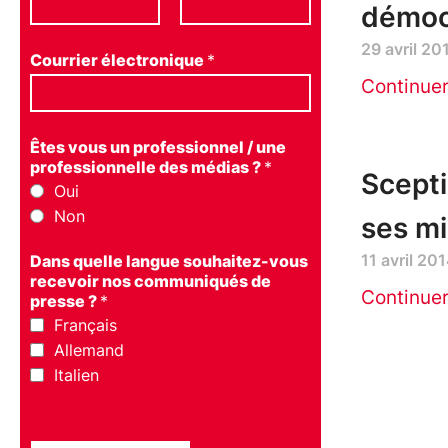
démoc
29 avril 20
Courrier électronique
*
Continue
Êtes vous un professionnel / une
professionnelle des médias ?
*
Scepti
Oui
Non
ses mi
11 avril 20
Dans quelle langue souhaitez-vous
recevoir nos communiqués de
Continue
presse ?
*
Français
Allemand
Italien