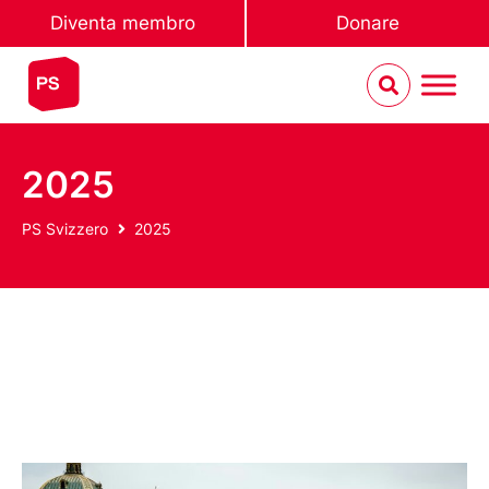
Diventa membro
Donare
2025
PS Svizzero
2025