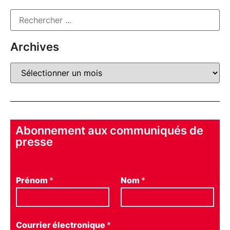
Archives
Abonnement aux communiqués de
presse
Prénom
*
Nom
*
Courrier électronique
*